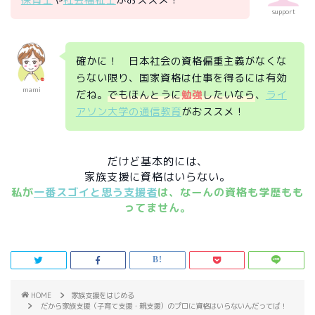
support
確かに！ 日本社会の資格偏重主義がなくな
らない限り、国家資格は仕事を得るには有効
mami
だね。
でもほんとうに
勉強
したいなら
、
ライ
アソン大学の通信教育
がおススメ！
だけど基本的には、
家族支援に資格はいらない。
私が
一番スゴイと思う支援者
は、なーんの資格も学歴もも
ってません。
HOME
家族支援をはじめる
だから家族支援（子育て支援・親支援）のプロに資格はいらないんだってば！