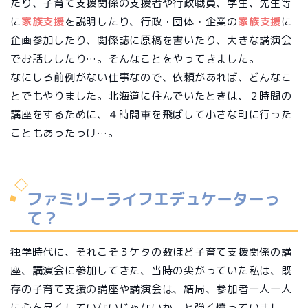
たり、子育て支援関係の支援者や行政職員、学生、先生等
に
家族支援
を説明したり、行政・団体・企業の
家族支援
に
企画参加したり、関係誌に原稿を書いたり、大きな講演会
でお話ししたり…。そんなことをやってきました。
なにしろ前例がない仕事なので、依頼があれば、どんなこ
とでもやりました。北海道に住んでいたときは、２時間の
講座をするために、４時間車を飛ばして小さな町に行った
こともあったっけ…。
ファミリーライフエデュケーターっ
て？
独学時代に、それこそ３ケタの数ほど子育て支援関係の講
座、講演会に参加してきた、当時の尖がっていた私は、既
存の子育て支援の講座や講演会は、結局、参加者一人一人
に心を尽くしていないじゃないか、と強く憤っていまし