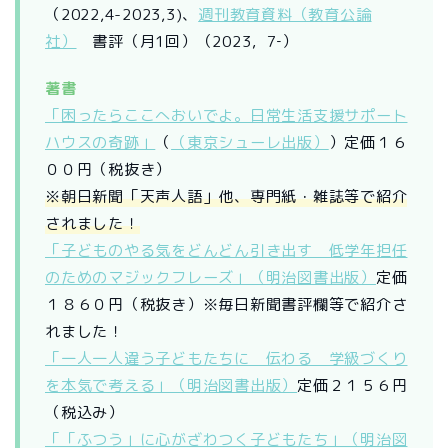
（2022,4-2023,3)、
週刊教育資料（教育公論
社）
書評（月1回）（2023，7‐）
著書
「困ったらここへおいでよ。日常生活支援サポート
ハウスの奇跡」
（
（東京シューレ出版）
）定価１６
００円（税抜き）
※朝日新聞「天声人語」他、専門紙・雑誌等で紹介
されました！
「子どものやる気をどんどん引き出す 低学年担任
のためのマジックフレーズ」（明治図書出版）
定価
１８６０円（税抜き）※毎日新聞書評欄等で紹介さ
れました！
「一人一人違う子どもたちに 伝わる 学級づくり
を本気で考える」（明治図書出版）
定価２１５６円
（税込み）
「「ふつう」に心がざわつく子どもたち」（明治図