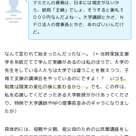
マミさんの資格は、日本には規定がないか
ら、結局「主婦」でしょ、そうすると謝礼３
local
０００円なんだよね…。大学講師とかさ、Ｎ
government
worker
ＰＯ法人の理事長とかさ、あればいいんだけ
ど。
なんて言われて始まったんだったなー。（←当時家族支援
学を系統だてて学んだ実績があるのは私のほうで、大学の
先生をしている人たちは大学では違うことを教えつつ、子
育て支援の講演会をやっているのにですよ！？
いつも、
制度は現実の変化の後に変わるから…。
でも、この件は、
私を応援してくださったある大学教授がかけあってくださ
り、特例で大学講師やNPO理事長並みのギャラになりまし
たが）
具体的には、母親や父親、祖父母のための公民館講座をし