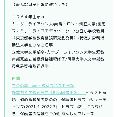
（みんな息子と娘に教わった）
１９６４年生まれ
カナダ・ライアソン大学(現トロント州立大学)認定
ファミリーライフエデュケーター/公立小学校教員
（東京都学校教育相談研究会役員）/特定非営利活
動法人手をつなご理事
立教大学文学部卒/カナダ・ライアソン大学生涯教
育部家族支援職資格課程修了/明星大学人文学部教
員免許資格取得退学
連載
学びの場.com・教育つれづれ日誌
授業力＆学級経営力（明治図書出版）
イラスト解
説 悩める教師のための 保護者トラブルシューテ
ィング(2021,4-2022,3)、トラブル防止につなが
る！保護者の信頼をつかむあんしんフレーズ